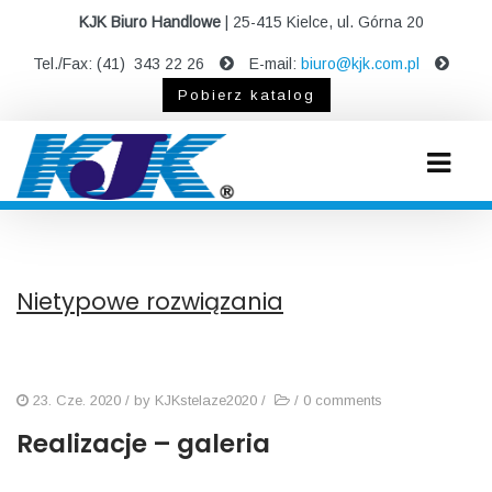
KJK Biuro Handlowe
| 25-415 Kielce, ul. Górna 20
Tel./Fax: (41) 343 22 26
E-mail:
biuro@kjk.com.pl
Pobierz katalog
Nietypowe rozwiązania
23. Cze. 2020
/ by
KJKstelaze2020
/
/
0 comments
Realizacje – galeria