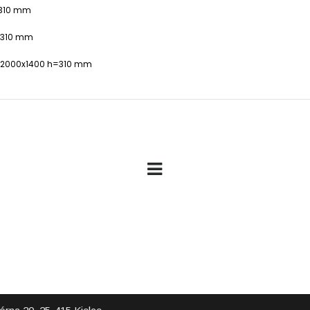
=310 mm
h=310 mm
h 2000x1400 h=310 mm
RMACJE
NASZA OFERTA