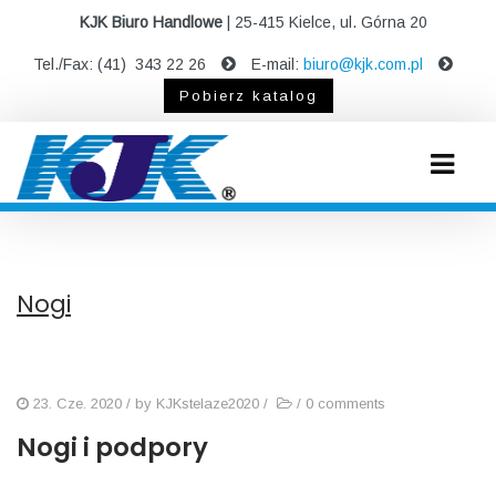
KJK Biuro Handlowe
| 25-415 Kielce, ul. Górna 20
Tel./Fax: (41) 343 22 26
E-mail:
biuro@kjk.com.pl
Pobierz katalog
Nogi
23. Cze. 2020
/ by
KJKstelaze2020
/
/
0 comments
Nogi i podpory