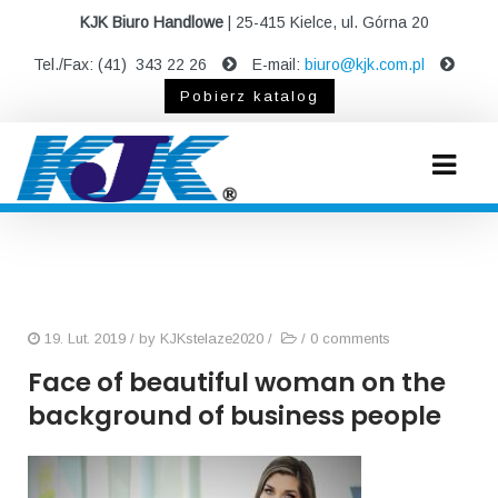
KJK Biuro Handlowe
| 25-415 Kielce, ul. Górna 20
Tel./Fax: (41) 343 22 26
E-mail:
biuro@kjk.com.pl
Pobierz katalog
19. Lut. 2019
/ by
KJKstelaze2020
/
/
0 comments
Face of beautiful woman on the
background of business people