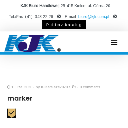
KJK Biuro Handlowe
| 25-415 Kielce, ul. Górna 20
Tel./Fax: (41) 343 22 26
E-mail:
biuro@kjk.com.pl
Pobierz katalog
1. Cze. 2020
/ by
KJKstelaze2020
/
/
0 comments
marker