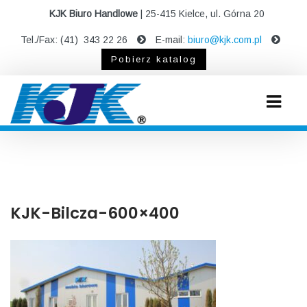
KJK Biuro Handlowe
| 25-415 Kielce, ul. Górna 20
Tel./Fax: (41) 343 22 26
E-mail:
biuro@kjk.com.pl
Pobierz katalog
KJK-Bilcza-600×400