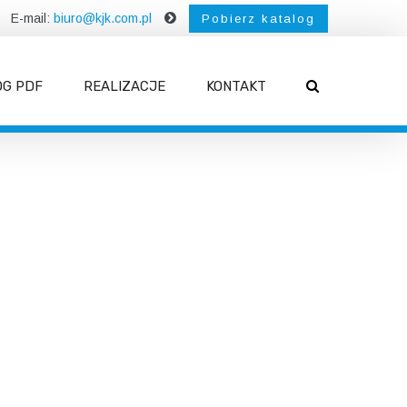
E-mail:
biuro@kjk.com.pl
Pobierz katalog
OG PDF
REALIZACJE
KONTAKT