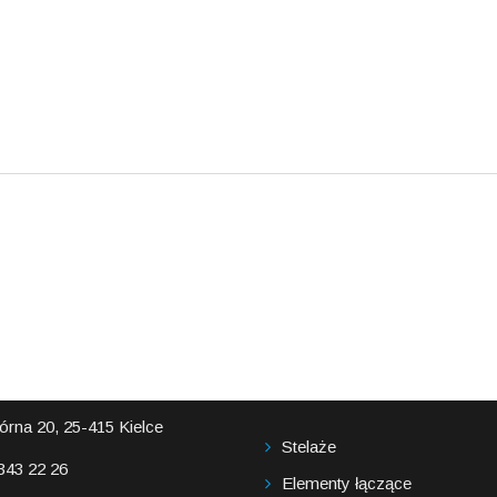
RMACJE
NASZA OFERTA
órna 20, 25-415 Kielce
Stelaże
 343 22 26
Elementy łączące