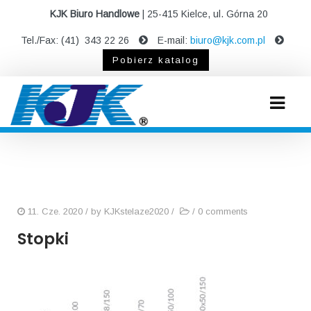
KJK Biuro Handlowe
| 25-415 Kielce, ul. Górna 20
Tel./Fax: (41) 343 22 26
E-mail:
biuro@kjk.com.pl
Pobierz katalog
11. Cze. 2020
/ by
KJKstelaze2020
/
/
0 comments
Stopki