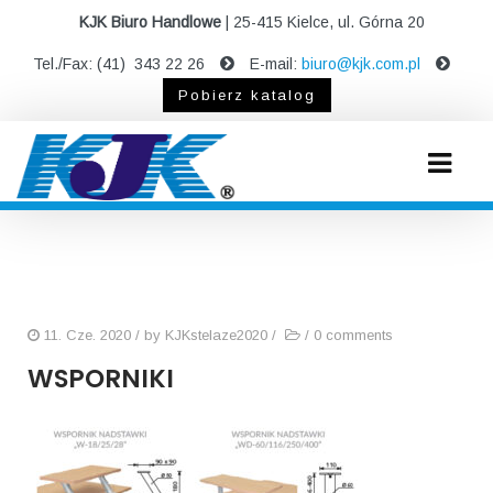
KJK Biuro Handlowe
| 25-415 Kielce, ul. Górna 20
Tel./Fax: (41) 343 22 26
E-mail:
biuro@kjk.com.pl
Pobierz katalog
11. Cze. 2020
/ by
KJKstelaze2020
/
/
0 comments
WSPORNIKI