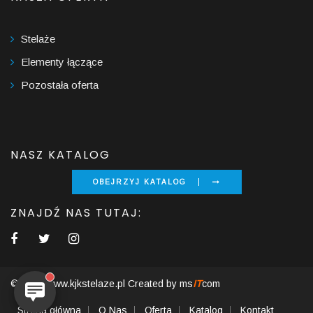
Stelaże
Elementy łączące
Pozostała oferta
NASZ KATALOG
OBEJRZYJ KATALOG
ZNAJDŹ NAS TUTAJ:
© 2026 www.kjkstelaze.pl Created by
ms
IT
com
Strona główna
O Nas
Oferta
Katalog
Kontakt