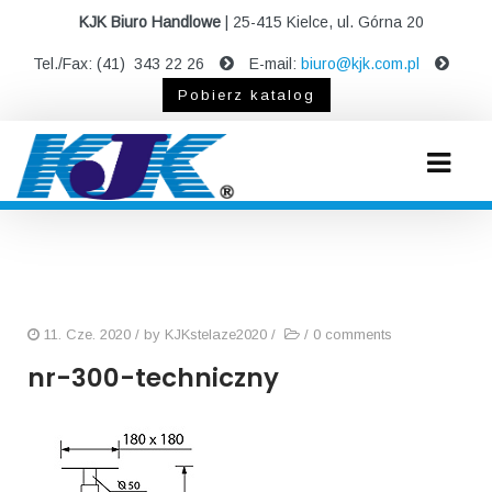
KJK Biuro Handlowe
| 25-415 Kielce, ul. Górna 20
Tel./Fax: (41) 343 22 26
E-mail:
biuro@kjk.com.pl
Pobierz katalog
11. Cze. 2020
/ by
KJKstelaze2020
/
/
0 comments
nr-300-techniczny