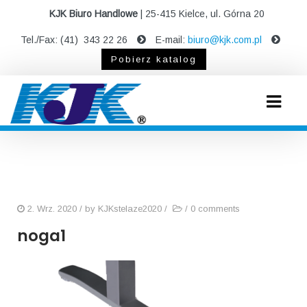
KJK Biuro Handlowe
| 25-415 Kielce, ul. Górna 20
Tel./Fax: (41) 343 22 26
E-mail:
biuro@kjk.com.pl
Pobierz katalog
2. Wrz. 2020
/ by
KJKstelaze2020
/
/
0 comments
noga1