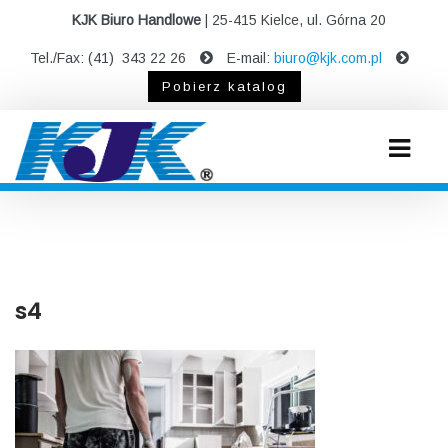
KJK Biuro Handlowe
| 25-415 Kielce, ul. Górna 20
Tel./Fax: (41) 343 22 26
E-mail:
biuro@kjk.com.pl
Pobierz katalog
s4