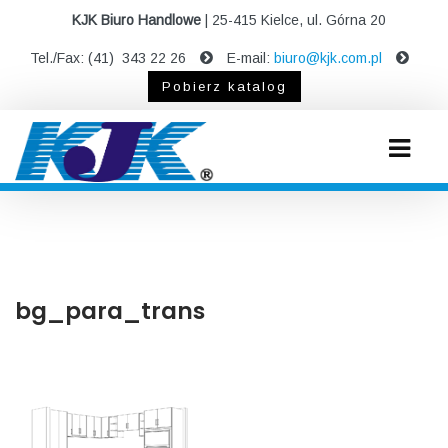
KJK Biuro Handlowe
| 25-415 Kielce, ul. Górna 20
Tel./Fax: (41) 343 22 26
E-mail:
biuro@kjk.com.pl
Pobierz katalog
bg_para_trans