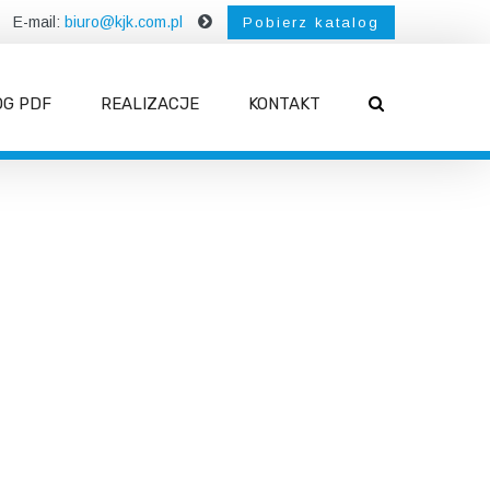
E-mail:
biuro@kjk.com.pl
Pobierz katalog
OG PDF
REALIZACJE
KONTAKT