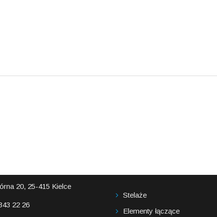
RMACJE
NASZA OFERTA
órna 20, 25-415 Kielce
Stelaże
 343 22 26
Elementy łączące